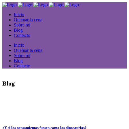
Inicio
Quemar la cena
Sobre mí
Blog
Contacto
Inicio
Quemar la cena
Sobre mí
Blog
Contacto
Blog
¿Y si los pensamientos fuesen como los dinosaurios?