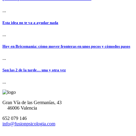
...
Esta idea no te va a ayudar nada
...
Hoy en Bricomanía: cómo mover fronteras en unos pocos y cómodos pasos
...
Son las 2 de la tarde… una y otra vez
...
Gran Vía de las Germanías, 43
46006 Valencia
652 079 146
info@fusionpsicologia.com