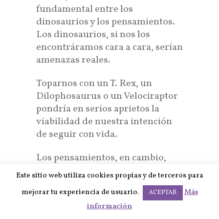
fundamental entre los
dinosaurios y los pensamientos.
Los dinosaurios, si nos los
encontráramos cara a cara, serían
amenazas reales.
Toparnos con un T. Rex, un
Dilophosaurus o un Velociraptor
pondría en serios aprietos la
viabilidad de nuestra intención
de seguir con vida.
Los pensamientos, en cambio,
son eventos internos (ocurren en
Este sitio web utiliza cookies propias y de terceros para
nuestro interior; en nuestro
mejorar tu experiencia de usuario.
Más
ACEPTAR
cerebro, concretamente) y no
información
suponen un peligro, a pesar de